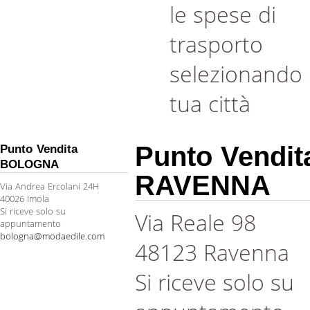
le spese di
trasporto
selezionando 
tua città
Punto Vendit
Punto Vendita
BOLOGNA
RAVENNA
Via Andrea Ercolani 24H
40026 Imola
Si riceve solo su
Via Reale 98
appuntamento
bologna@modaedile.com
48123 Ravenna
Si riceve solo su