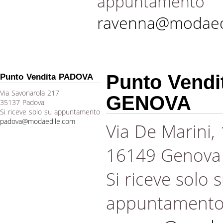
appuntamento
ravenna@modaed
Punto Vendi
Punto Vendita PADOVA
Via Savonarola 217
GENOVA
35137 Padova
Si riceve solo su appuntamento
padova@modaedile.com
Via De Marini,
16149 Genova
Si riceve solo 
appuntament