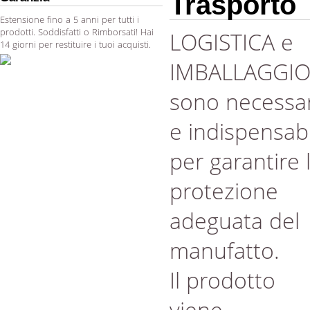
Trasporto
Estensione fino a 5 anni per tutti i
prodotti. Soddisfatti o Rimborsati! Hai
LOGISTICA e
14 giorni per restituire i tuoi acquisti.
IMBALLAGGI
sono necessar
e indispensabi
per garantire 
protezione
adeguata del
manufatto.
Il prodotto
viene