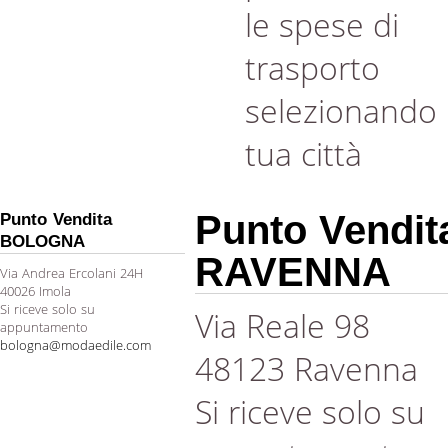
le spese di
trasporto
selezionando 
tua città
Punto Vendit
Punto Vendita
BOLOGNA
RAVENNA
Via Andrea Ercolani 24H
40026 Imola
Si riceve solo su
Via Reale 98
appuntamento
bologna@modaedile.com
48123 Ravenna
Si riceve solo su