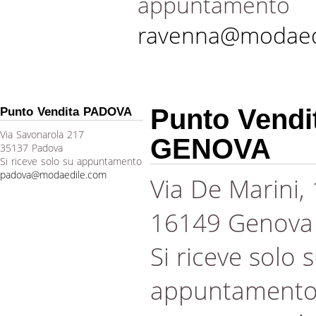
appuntamento
ravenna@modaed
Punto Vendi
Punto Vendita PADOVA
Via Savonarola 217
GENOVA
35137 Padova
Si riceve solo su appuntamento
padova@modaedile.com
Via De Marini,
16149 Genova
Si riceve solo 
appuntament