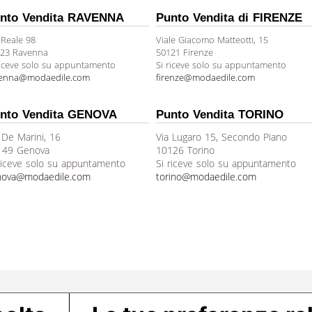
nto Vendita RAVENNA
Punto Vendita di FIRENZE
 Reale 98
Viale Giacomo Matteotti, 15
23 Ravenna
50121 Firenze
riceve solo su appuntamento
Si riceve solo su appuntamento
venna@modaedile.com
firenze@modaedile.com
nto Vendita GENOVA
Punto Vendita TORINO
 De Marini, 16
Via Lugaro 15, Secondo Piano
149 Genova
10126 Torino
riceve solo su appuntamento
Si riceve solo su appuntamento
nova@modaedile.com
torino@modaedile.com