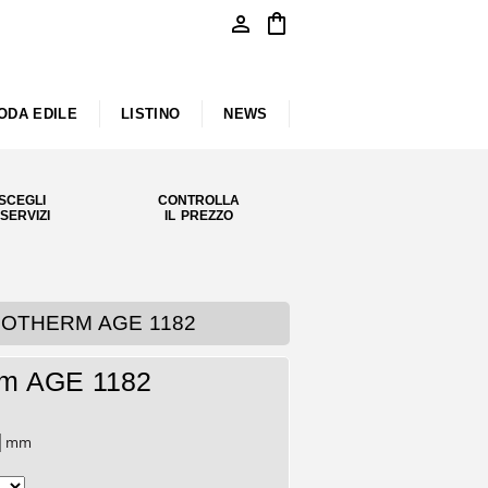
person
shopping_bag
ODA EDILE
LISTINO
NEWS
SCEGLI
CONTROLLA
 SERVIZI
IL PREZZO
 INOTHERM AGE 1182
rm AGE 1182
mm