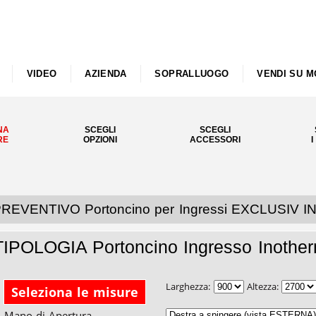
VIDEO
AZIENDA
SOPRALLUOGO
VENDI SU M
NA
SCEGLI
SCEGLI
RE
OPZIONI
ACCESSORI
I
REVENTIVO Portoncino per Ingressi EXCLUSIV
TIPOLOGIA Portoncino Ingresso Inothe
Larghezza:
Altezza:
Seleziona le misure
Mano di Apertura