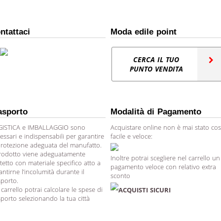
ntattaci
Moda edile point
CERCA IL TUO
PUNTO VENDITA
asporto
Modalità di Pagamento
ISTICA e IMBALLAGGIO sono
Acquistare online non è mai stato cos
essari e indispensabili per garantire
facile e veloce:
protezione adeguata del manufatto.
prodotto viene adeguatamente
Inoltre potrai scegliere nel carrello un
tetto con materiale specifico atto a
pagamento veloce con relativo extra
antirne l’incolumità durante il
sconto
sporto.
 carrello potrai calcolare le spese di
ACQUISTI SICURI
sporto selezionando la tua città