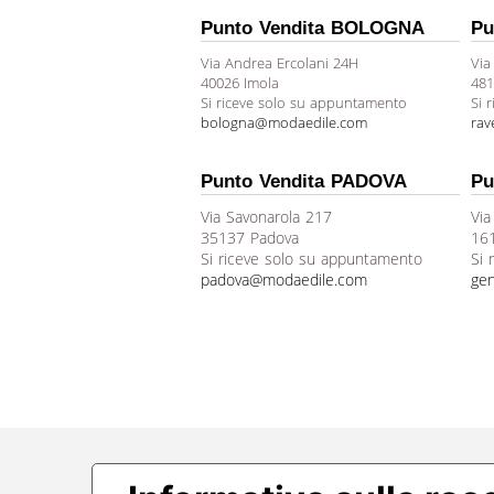
Punto Vendita BOLOGNA
Pu
Via Andrea Ercolani 24H
Via
40026 Imola
481
Si riceve solo su appuntamento
Si 
bologna@modaedile.com
ra
Punto Vendita PADOVA
Pu
Via Savonarola 217
Via
35137 Padova
16
Si riceve solo su appuntamento
Si 
padova@modaedile.com
ge