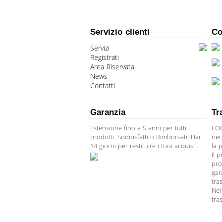
Servizio clienti
Co
Servizi
Registrati
Area Riservata
News
Contatti
Garanzia
Tr
Estensione fino a 5 anni per tutti i
LOG
prodotti. Soddisfatti o Rimborsati! Hai
nec
14 giorni per restituire i tuoi acquisti.
la 
Il 
pro
gar
tra
Nel
tra