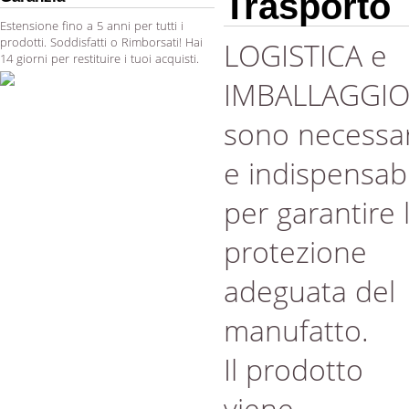
Trasporto
Estensione fino a 5 anni per tutti i
prodotti. Soddisfatti o Rimborsati! Hai
LOGISTICA e
14 giorni per restituire i tuoi acquisti.
IMBALLAGGI
sono necessar
e indispensabi
per garantire 
protezione
adeguata del
manufatto.
Il prodotto
viene