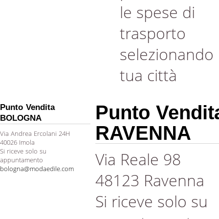
le spese di
trasporto
selezionando 
tua città
Punto Vendit
Punto Vendita
BOLOGNA
RAVENNA
Via Andrea Ercolani 24H
40026 Imola
Si riceve solo su
Via Reale 98
appuntamento
bologna@modaedile.com
48123 Ravenna
Si riceve solo su