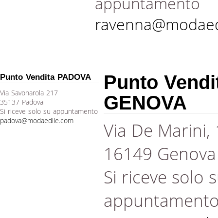
appuntamento
ravenna@modaed
Punto Vendi
Punto Vendita PADOVA
Via Savonarola 217
GENOVA
35137 Padova
Si riceve solo su appuntamento
padova@modaedile.com
Via De Marini,
16149 Genova
Si riceve solo 
appuntament