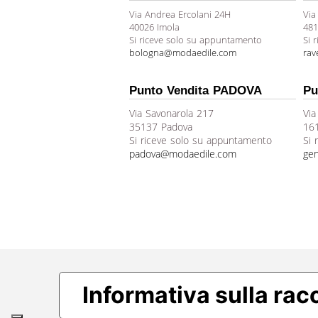
Via Andrea Ercolani 24H
Via
40026 Imola
481
Si riceve solo su appuntamento
Si 
bologna@modaedile.com
ra
Punto Vendita PADOVA
Pu
Via Savonarola 217
Via
35137 Padova
16
Si riceve solo su appuntamento
Si 
padova@modaedile.com
ge
Informativa sulla rac