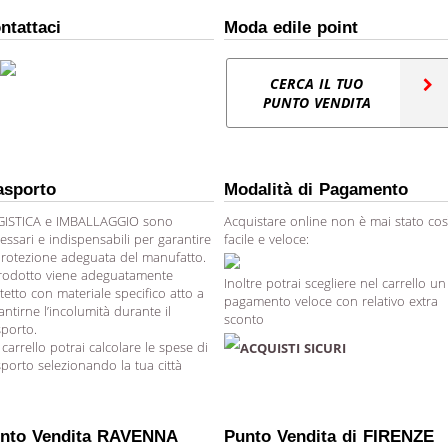
ntattaci
Moda edile point
CERCA IL TUO
PUNTO VENDITA
asporto
Modalità di Pagamento
ISTICA e IMBALLAGGIO sono
Acquistare online non è mai stato cos
essari e indispensabili per garantire
facile e veloce:
protezione adeguata del manufatto.
prodotto viene adeguatamente
Inoltre potrai scegliere nel carrello un
tetto con materiale specifico atto a
pagamento veloce con relativo extra
antirne l’incolumità durante il
sconto
sporto.
 carrello potrai calcolare le spese di
ACQUISTI SICURI
sporto selezionando la tua città
nto Vendita RAVENNA
Punto Vendita di FIRENZE