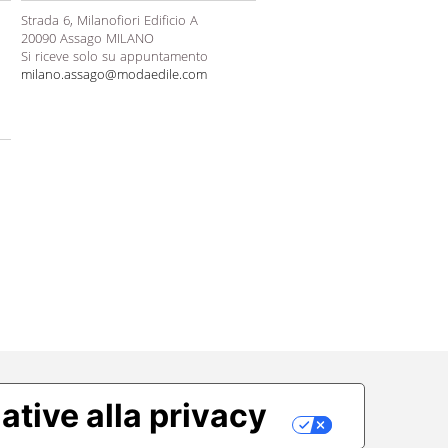
Strada 6, Milanofiori Edificio A
20090 Assago MILANO
Si riceve solo su appuntamento
milano.assago@modaedile.com
ative alla privacy