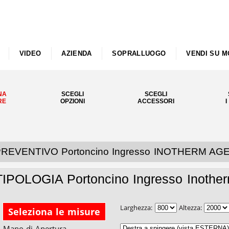
VIDEO
AZIENDA
SOPRALLUOGO
VENDI SU M
NA
SCEGLI
SCEGLI
RE
OPZIONI
ACCESSORI
I
REVENTIVO Portoncino Ingresso INOTHERM AGE
TIPOLOGIA Portoncino Ingresso Inother
Larghezza:
Altezza:
Seleziona le misure
Mano di Apertura