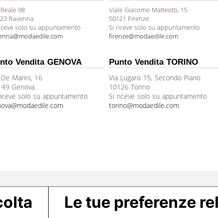
 Reale 98
Viale Giacomo Matteotti, 15
23 Ravenna
50121 Firenze
riceve solo su appuntamento
Si riceve solo su appuntamento
venna@modaedile.com
firenze@modaedile.com
nto Vendita GENOVA
Punto Vendita TORINO
 De Marini, 16
Via Lugaro 15, Secondo Piano
149 Genova
10126 Torino
riceve solo su appuntamento
Si riceve solo su appuntamento
nova@modaedile.com
torino@modaedile.com
colta
Le tue preferenze rel