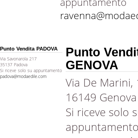
appuntamento
ravenna@modaed
Punto Vendi
Punto Vendita PADOVA
Via Savonarola 217
GENOVA
35137 Padova
Si riceve solo su appuntamento
padova@modaedile.com
Via De Marini,
16149 Genova
Si riceve solo 
appuntament