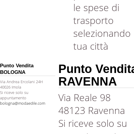
le spese di
trasporto
selezionando 
tua città
Punto Vendit
Punto Vendita
BOLOGNA
RAVENNA
Via Andrea Ercolani 24H
40026 Imola
Si riceve solo su
Via Reale 98
appuntamento
bologna@modaedile.com
48123 Ravenna
Si riceve solo su