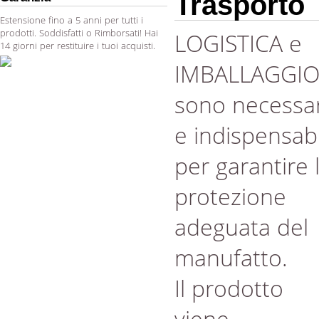
Trasporto
Estensione fino a 5 anni per tutti i
prodotti. Soddisfatti o Rimborsati! Hai
LOGISTICA e
14 giorni per restituire i tuoi acquisti.
IMBALLAGGI
sono necessar
e indispensabi
per garantire 
protezione
adeguata del
manufatto.
Il prodotto
viene