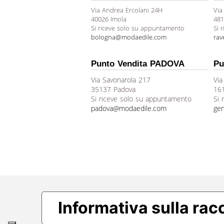
Via Andrea Ercolani 24H
Via
40026 Imola
481
Si riceve solo su appuntamento
Si 
bologna@modaedile.com
ra
Punto Vendita PADOVA
Pu
Via Savonarola 217
Via
35137 Padova
16
Si riceve solo su appuntamento
Si 
padova@modaedile.com
ge
Informativa sulla rac