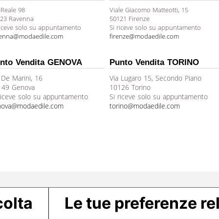
 Reale 98
Viale Giacomo Matteotti, 15
23 Ravenna
50121 Firenze
riceve solo su appuntamento
Si riceve solo su appuntamento
venna@modaedile.com
firenze@modaedile.com
nto Vendita GENOVA
Punto Vendita TORINO
 De Marini, 16
Via Lugaro 15, Secondo Piano
149 Genova
10126 Torino
riceve solo su appuntamento
Si riceve solo su appuntamento
nova@modaedile.com
torino@modaedile.com
colta
Le tue preferenze rel