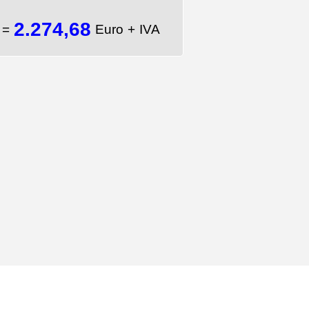
2.274,68
A
=
Euro + IVA