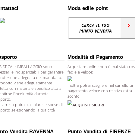
ntattaci
Moda edile point
CERCA IL TUO
PUNTO VENDITA
asporto
Modalità di Pagamento
ISTICA e IMBALLAGGIO sono
Acquistare online non è mai stato cos
essari e indispensabili per garantire
facile e veloce:
protezione adeguata del manufatto.
prodotto viene adeguatamente
Inoltre potrai scegliere nel carrello un
tetto con materiale specifico atto a
pagamento veloce con relativo extra
antirne l’incolumità durante il
sconto
sporto.
 carrello potrai calcolare le spese di
ACQUISTI SICURI
sporto selezionando la tua città
nto Vendita RAVENNA
Punto Vendita di FIRENZE