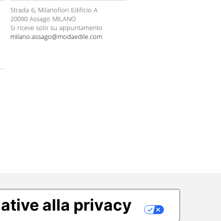
Strada 6, Milanofiori Edificio A
20090 Assago MILANO
Si riceve solo su appuntamento
milano.assago@modaedile.com
ative alla privacy