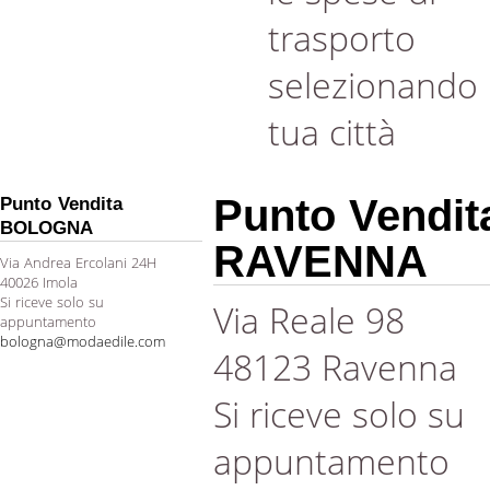
trasporto
selezionando 
tua città
Punto Vendit
Punto Vendita
BOLOGNA
RAVENNA
Via Andrea Ercolani 24H
40026 Imola
Si riceve solo su
Via Reale 98
appuntamento
bologna@modaedile.com
48123 Ravenna
Si riceve solo su
appuntamento