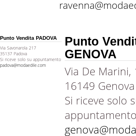
ravenna@modaed
Punto Vendi
Punto Vendita PADOVA
Via Savonarola 217
GENOVA
35137 Padova
Si riceve solo su appuntamento
padova@modaedile.com
Via De Marini,
16149 Genova
Si riceve solo 
appuntament
genova@modae