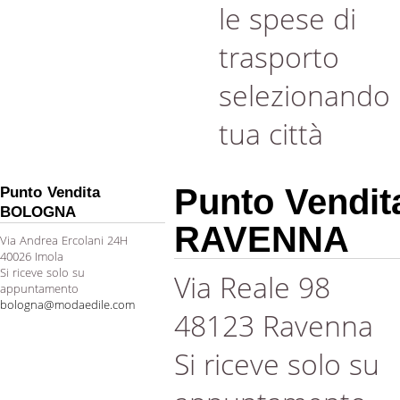
le spese di
trasporto
selezionando 
tua città
Punto Vendit
Punto Vendita
BOLOGNA
RAVENNA
Via Andrea Ercolani 24H
40026 Imola
Si riceve solo su
Via Reale 98
appuntamento
bologna@modaedile.com
48123 Ravenna
Si riceve solo su