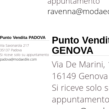
appuntamento
ravenna@modaed
Punto Vendi
Punto Vendita PADOVA
Via Savonarola 217
GENOVA
35137 Padova
Si riceve solo su appuntamento
padova@modaedile.com
Via De Marini,
16149 Genova
Si riceve solo 
appuntament