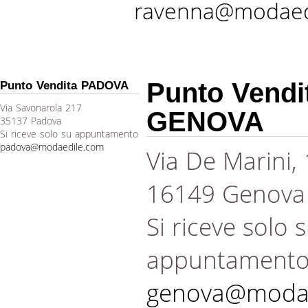
ravenna@modaed
Punto Vendi
Punto Vendita PADOVA
Via Savonarola 217
GENOVA
35137 Padova
Si riceve solo su appuntamento
padova@modaedile.com
Via De Marini,
16149 Genova
Si riceve solo 
appuntament
genova@modae