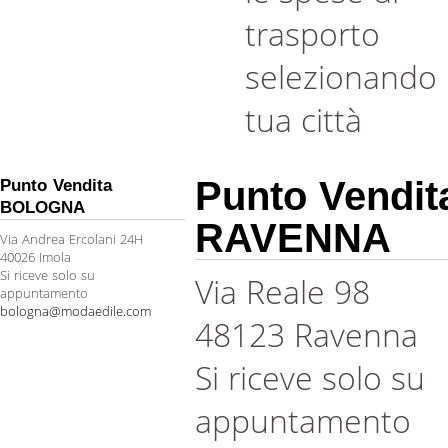
trasporto
selezionando 
tua città
Punto Vendit
Punto Vendita
BOLOGNA
RAVENNA
Via Andrea Ercolani 24H
40026 Imola
Si riceve solo su
Via Reale 98
appuntamento
bologna@modaedile.com
48123 Ravenna
Si riceve solo su
appuntamento