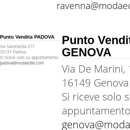
ravenna@modaed
Punto Vendi
Punto Vendita PADOVA
Via Savonarola 217
GENOVA
35137 Padova
Si riceve solo su appuntamento
padova@modaedile.com
Via De Marini,
16149 Genova
Si riceve solo 
appuntament
genova@modae