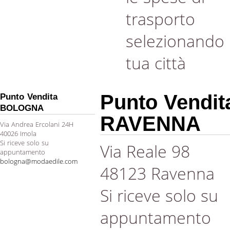
trasporto
selezionando 
tua città
Punto Vendit
Punto Vendita
BOLOGNA
RAVENNA
Via Andrea Ercolani 24H
40026 Imola
Si riceve solo su
Via Reale 98
appuntamento
bologna@modaedile.com
48123 Ravenna
Si riceve solo su
appuntamento