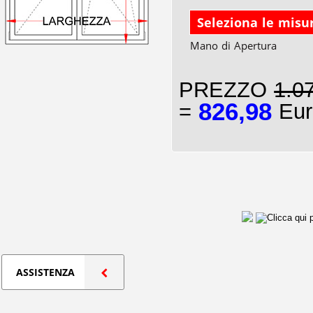
Seleziona le misu
Mano di Apertura
PREZZO
1.0
826,98
=
Eur
ASSISTENZA