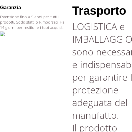
Trasporto
Garanzia
Estensione fino a 5 anni per tutti i
prodotti. Soddisfatti o Rimborsati! Hai
LOGISTICA e
14 giorni per restituire i tuoi acquisti.
IMBALLAGGI
sono necessar
e indispensabi
per garantire 
protezione
adeguata del
manufatto.
Il prodotto