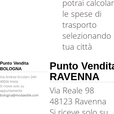
potrai calcola
le spese di
trasporto
selezionando 
tua città
Punto Vendit
Punto Vendita
BOLOGNA
RAVENNA
Via Andrea Ercolani 24H
40026 Imola
Si riceve solo su
Via Reale 98
appuntamento
bologna@modaedile.com
48123 Ravenna
Si riceve solo su