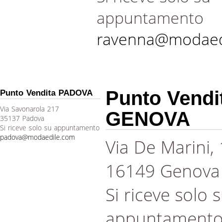
appuntamento
ravenna@modaed
Punto Vendi
Punto Vendita PADOVA
Via Savonarola 217
GENOVA
35137 Padova
Si riceve solo su appuntamento
padova@modaedile.com
Via De Marini,
16149 Genova
Si riceve solo 
appuntament