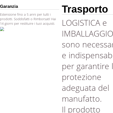
Trasporto
Garanzia
Estensione fino a 5 anni per tutti i
prodotti. Soddisfatti o Rimborsati! Hai
LOGISTICA e
14 giorni per restituire i tuoi acquisti.
IMBALLAGGI
sono necessar
e indispensabi
per garantire 
protezione
adeguata del
manufatto.
Il prodotto