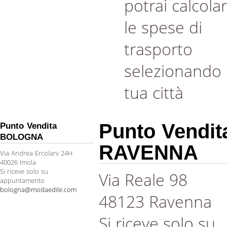
potrai calcola
le spese di
trasporto
selezionando 
tua città
Punto Vendit
Punto Vendita
BOLOGNA
RAVENNA
Via Andrea Ercolani 24H
40026 Imola
Si riceve solo su
Via Reale 98
appuntamento
bologna@modaedile.com
48123 Ravenna
Si riceve solo su