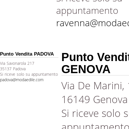
appuntamento
ravenna@modaed
Punto Vendi
Punto Vendita PADOVA
Via Savonarola 217
GENOVA
35137 Padova
Si riceve solo su appuntamento
padova@modaedile.com
Via De Marini,
16149 Genova
Si riceve solo 
appuntament