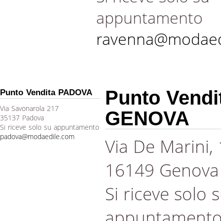
appuntamento
ravenna@modaed
Punto Vendi
Punto Vendita PADOVA
Via Savonarola 217
GENOVA
35137 Padova
Si riceve solo su appuntamento
padova@modaedile.com
Via De Marini,
16149 Genova
Si riceve solo 
appuntament