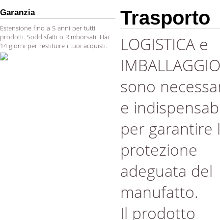
Trasporto
Garanzia
Estensione fino a 5 anni per tutti i
prodotti. Soddisfatti o Rimborsati! Hai
LOGISTICA e
14 giorni per restituire i tuoi acquisti.
IMBALLAGGI
sono necessar
e indispensabi
per garantire 
protezione
adeguata del
manufatto.
Il prodotto