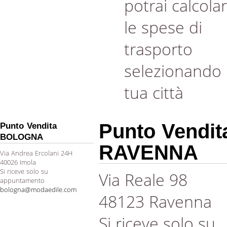
potrai calcola
le spese di
trasporto
selezionando 
tua città
Punto Vendit
Punto Vendita
BOLOGNA
RAVENNA
Via Andrea Ercolani 24H
40026 Imola
Si riceve solo su
Via Reale 98
appuntamento
bologna@modaedile.com
48123 Ravenna
Si riceve solo su