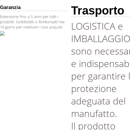
Trasporto
Garanzia
Estensione fino a 5 anni per tutti i
prodotti. Soddisfatti o Rimborsati! Hai
LOGISTICA e
14 giorni per restituire i tuoi acquisti.
IMBALLAGGI
sono necessar
e indispensabi
per garantire 
protezione
adeguata del
manufatto.
Il prodotto