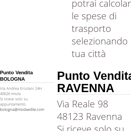
potrai calcola
le spese di
trasporto
selezionando 
tua città
Punto Vendit
Punto Vendita
BOLOGNA
RAVENNA
Via Andrea Ercolani 24H
40026 Imola
Si riceve solo su
Via Reale 98
appuntamento
bologna@modaedile.com
48123 Ravenna
Si riceve solo su