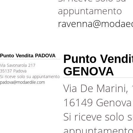
appuntamento
ravenna@modaed
Punto Vendi
Punto Vendita PADOVA
Via Savonarola 217
GENOVA
35137 Padova
Si riceve solo su appuntamento
padova@modaedile.com
Via De Marini,
16149 Genova
Si riceve solo 
appuntament