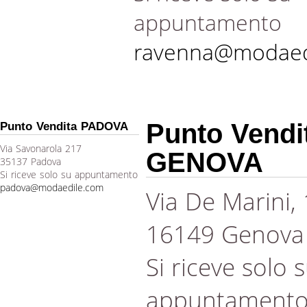
appuntamento
ravenna@modaed
Punto Vendi
Punto Vendita PADOVA
Via Savonarola 217
GENOVA
35137 Padova
Si riceve solo su appuntamento
padova@modaedile.com
Via De Marini,
16149 Genova
Si riceve solo 
appuntament