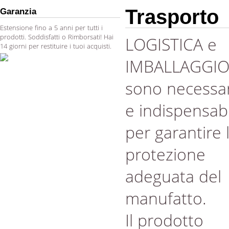
Trasporto
Garanzia
Estensione fino a 5 anni per tutti i
prodotti. Soddisfatti o Rimborsati! Hai
LOGISTICA e
14 giorni per restituire i tuoi acquisti.
IMBALLAGGI
sono necessar
e indispensabi
per garantire 
protezione
adeguata del
manufatto.
Il prodotto