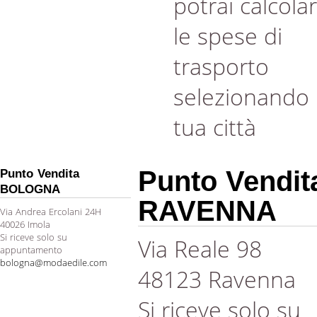
potrai calcola
le spese di
trasporto
selezionando 
tua città
Punto Vendit
Punto Vendita
BOLOGNA
RAVENNA
Via Andrea Ercolani 24H
40026 Imola
Si riceve solo su
Via Reale 98
appuntamento
bologna@modaedile.com
48123 Ravenna
Si riceve solo su