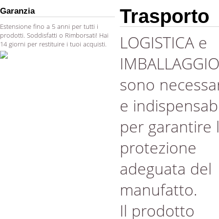
Trasporto
Garanzia
Estensione fino a 5 anni per tutti i
prodotti. Soddisfatti o Rimborsati! Hai
LOGISTICA e
14 giorni per restituire i tuoi acquisti.
IMBALLAGGI
sono necessar
e indispensabi
per garantire 
protezione
adeguata del
manufatto.
Il prodotto