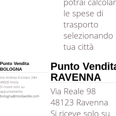
potrai calcola
le spese di
trasporto
selezionando 
tua città
Punto Vendit
Punto Vendita
BOLOGNA
RAVENNA
Via Andrea Ercolani 24H
40026 Imola
Si riceve solo su
Via Reale 98
appuntamento
bologna@modaedile.com
48123 Ravenna
Si riceve solo su