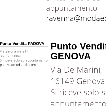
appuntamento
ravenna@modaed
Punto Vendi
Punto Vendita PADOVA
Via Savonarola 217
GENOVA
35137 Padova
Si riceve solo su appuntamento
padova@modaedile.com
Via De Marini,
16149 Genova
Si riceve solo 
appuntament