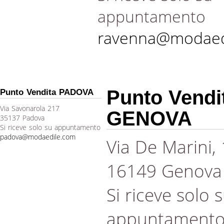
appuntamento
ravenna@modaed
Punto Vendi
Punto Vendita PADOVA
Via Savonarola 217
GENOVA
35137 Padova
Si riceve solo su appuntamento
padova@modaedile.com
Via De Marini,
16149 Genova
Si riceve solo 
appuntament