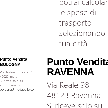
potrai calcola
le spese di
trasporto
selezionando 
tua città
Punto Vendit
Punto Vendita
BOLOGNA
RAVENNA
Via Andrea Ercolani 24H
40026 Imola
Si riceve solo su
Via Reale 98
appuntamento
bologna@modaedile.com
48123 Ravenna
Si riceve solo su