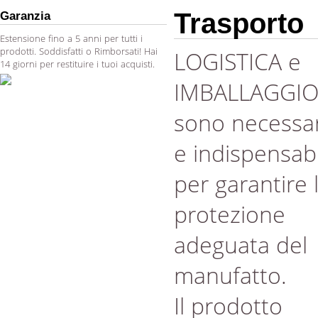
Trasporto
Garanzia
Estensione fino a 5 anni per tutti i
prodotti. Soddisfatti o Rimborsati! Hai
LOGISTICA e
14 giorni per restituire i tuoi acquisti.
IMBALLAGGI
sono necessar
e indispensabi
per garantire 
protezione
adeguata del
manufatto.
Il prodotto