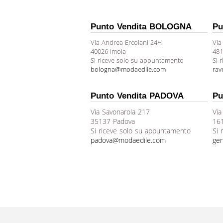
Punto Vendita BOLOGNA
Pu
Via Andrea Ercolani 24H
Via
40026 Imola
481
Si riceve solo su appuntamento
Si 
bologna@modaedile.com
ra
Punto Vendita PADOVA
Pu
Via Savonarola 217
Via
35137 Padova
16
Si riceve solo su appuntamento
Si 
padova@modaedile.com
ge