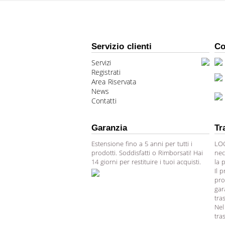
Servizio clienti
Co
Servizi
Registrati
Area Riservata
News
Contatti
Garanzia
Tr
Estensione fino a 5 anni per tutti i
LOG
prodotti. Soddisfatti o Rimborsati! Hai
nec
14 giorni per restituire i tuoi acquisti.
la 
Il 
pro
gar
tra
Nel
tra