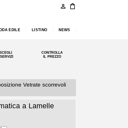
person
shopping_bag
ODA EDILE
LISTINO
NEWS
SCEGLI
CONTROLLA
 SERVIZI
IL PREZZO
zione Vetrate scorrevoli
matica a Lamelle