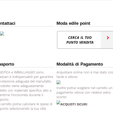
ntattaci
Moda edile point
CERCA IL TUO
PUNTO VENDITA
asporto
Modalità di Pagamento
ISTICA e IMBALLAGGIO sono
Acquistare online non è mai stato cos
essari e indispensabili per garantire
facile e veloce:
protezione adeguata del manufatto.
prodotto viene adeguatamente
Inoltre potrai scegliere nel carrello un
tetto con materiale specifico atto a
pagamento veloce con relativo extra
antirne l’incolumità durante il
sconto
sporto.
 carrello potrai calcolare le spese di
ACQUISTI SICURI
sporto selezionando la tua città