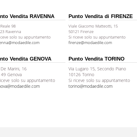
nto Vendita RAVENNA
Punto Vendita di FIRENZE
 Reale 98
Viale Giacomo Matteotti, 15
23 Ravenna
50121 Firenze
riceve solo su appuntamento
Si riceve solo su appuntamento
venna@modaedile.com
firenze@modaedile.com
nto Vendita GENOVA
Punto Vendita TORINO
 De Marini, 16
Via Lugaro 15, Secondo Piano
149 Genova
10126 Torino
riceve solo su appuntamento
Si riceve solo su appuntamento
nova@modaedile.com
torino@modaedile.com