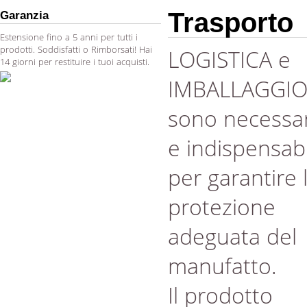
Trasporto
Garanzia
Estensione fino a 5 anni per tutti i
prodotti. Soddisfatti o Rimborsati! Hai
LOGISTICA e
14 giorni per restituire i tuoi acquisti.
IMBALLAGGI
sono necessar
e indispensabi
per garantire 
protezione
adeguata del
manufatto.
Il prodotto