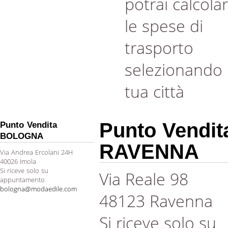
potrai calcola
le spese di
trasporto
selezionando 
tua città
Punto Vendit
Punto Vendita
BOLOGNA
RAVENNA
Via Andrea Ercolani 24H
40026 Imola
Si riceve solo su
Via Reale 98
appuntamento
bologna@modaedile.com
48123 Ravenna
Si riceve solo su