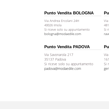
Punto Vendita BOLOGNA
Pu
Via Andrea Ercolani 24H
Via
40026 Imola
481
Si riceve solo su appuntamento
Si 
bologna@modaedile.com
ra
Punto Vendita PADOVA
Pu
Via Savonarola 217
Via
35137 Padova
16
Si riceve solo su appuntamento
Si 
padova@modaedile.com
ge