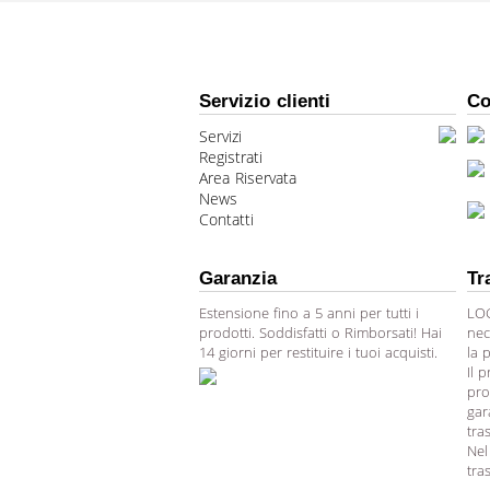
Servizio clienti
Co
Servizi
Registrati
Area Riservata
News
Contatti
Garanzia
Tr
Estensione fino a 5 anni per tutti i
LOG
prodotti. Soddisfatti o Rimborsati! Hai
nec
14 giorni per restituire i tuoi acquisti.
la 
Il 
pro
gar
tra
Nel
tra