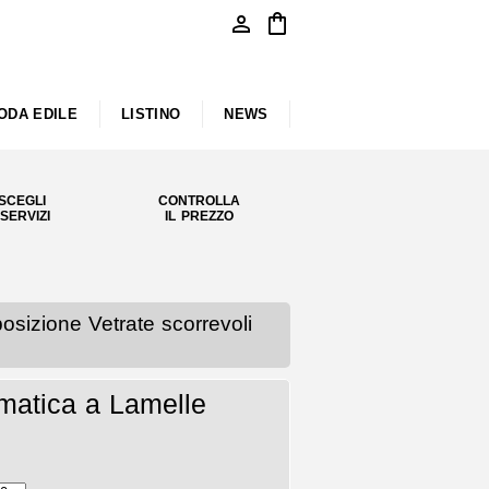
person
shopping_bag
ODA EDILE
LISTINO
NEWS
SCEGLI
CONTROLLA
 SERVIZI
IL PREZZO
zione Vetrate scorrevoli
matica a Lamelle