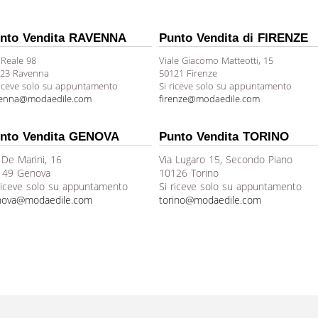
nto Vendita RAVENNA
Punto Vendita di FIRENZE
 Reale 98
Viale Giacomo Matteotti, 15
23 Ravenna
50121 Firenze
riceve solo su appuntamento
Si riceve solo su appuntamento
venna@modaedile.com
firenze@modaedile.com
nto Vendita GENOVA
Punto Vendita TORINO
 De Marini, 16
Via Lugaro 15, Secondo Piano
149 Genova
10126 Torino
riceve solo su appuntamento
Si riceve solo su appuntamento
nova@modaedile.com
torino@modaedile.com