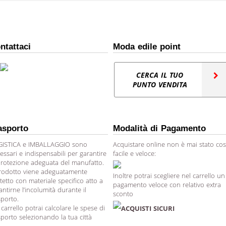
ntattaci
Moda edile point
CERCA IL TUO
PUNTO VENDITA
asporto
Modalità di Pagamento
ISTICA e IMBALLAGGIO sono
Acquistare online non è mai stato cos
essari e indispensabili per garantire
facile e veloce:
protezione adeguata del manufatto.
prodotto viene adeguatamente
Inoltre potrai scegliere nel carrello un
tetto con materiale specifico atto a
pagamento veloce con relativo extra
antirne l’incolumità durante il
sconto
sporto.
 carrello potrai calcolare le spese di
ACQUISTI SICURI
sporto selezionando la tua città