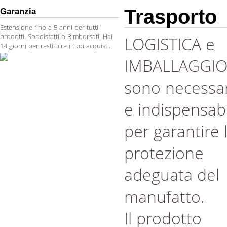
Trasporto
Garanzia
Estensione fino a 5 anni per tutti i
prodotti. Soddisfatti o Rimborsati! Hai
LOGISTICA e
14 giorni per restituire i tuoi acquisti.
IMBALLAGGI
sono necessar
e indispensabi
per garantire 
protezione
adeguata del
manufatto.
Il prodotto