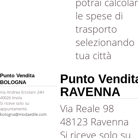
potrai calcola
le spese di
trasporto
selezionando 
tua città
Punto Vendit
Punto Vendita
BOLOGNA
RAVENNA
Via Andrea Ercolani 24H
40026 Imola
Si riceve solo su
Via Reale 98
appuntamento
bologna@modaedile.com
48123 Ravenna
Si riceve solo su