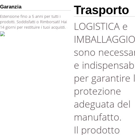
Trasporto
Garanzia
Estensione fino a 5 anni per tutti i
prodotti. Soddisfatti o Rimborsati! Hai
LOGISTICA e
14 giorni per restituire i tuoi acquisti.
IMBALLAGGI
sono necessar
e indispensabi
per garantire 
protezione
adeguata del
manufatto.
Il prodotto