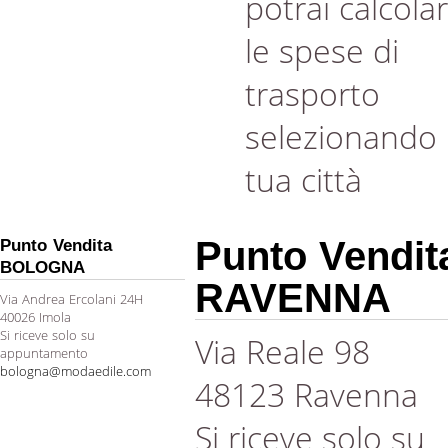
potrai calcola
le spese di
trasporto
selezionando 
tua città
Punto Vendit
Punto Vendita
BOLOGNA
RAVENNA
Via Andrea Ercolani 24H
40026 Imola
Si riceve solo su
Via Reale 98
appuntamento
bologna@modaedile.com
48123 Ravenna
Si riceve solo su