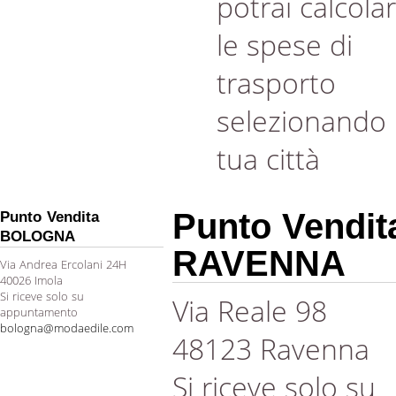
potrai calcola
le spese di
trasporto
selezionando 
tua città
Punto Vendit
Punto Vendita
BOLOGNA
RAVENNA
Via Andrea Ercolani 24H
40026 Imola
Si riceve solo su
Via Reale 98
appuntamento
bologna@modaedile.com
48123 Ravenna
Si riceve solo su