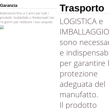
Trasporto
Garanzia
Estensione fino a 5 anni per tutti i
prodotti. Soddisfatti o Rimborsati! Hai
LOGISTICA e
14 giorni per restituire i tuoi acquisti.
IMBALLAGGI
sono necessar
e indispensabi
per garantire 
protezione
adeguata del
manufatto.
Il prodotto