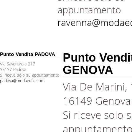
appuntamento
ravenna@modaed
Punto Vendi
Punto Vendita PADOVA
Via Savonarola 217
GENOVA
35137 Padova
Si riceve solo su appuntamento
padova@modaedile.com
Via De Marini,
16149 Genova
Si riceve solo 
appuntament