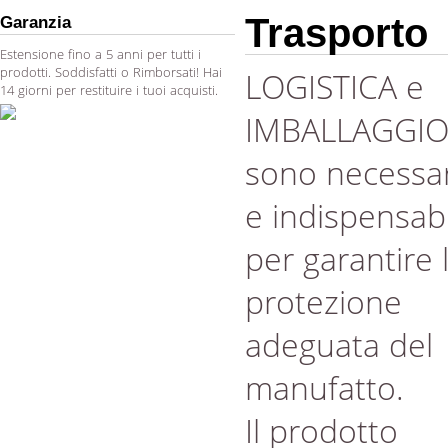
Trasporto
Garanzia
Estensione fino a 5 anni per tutti i
prodotti. Soddisfatti o Rimborsati! Hai
LOGISTICA e
14 giorni per restituire i tuoi acquisti.
IMBALLAGGI
sono necessar
e indispensabi
per garantire 
protezione
adeguata del
manufatto.
Il prodotto