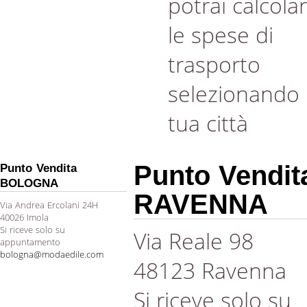
potrai calcola
le spese di
trasporto
selezionando 
tua città
Punto Vendit
Punto Vendita
BOLOGNA
RAVENNA
Via Andrea Ercolani 24H
40026 Imola
Si riceve solo su
Via Reale 98
appuntamento
bologna@modaedile.com
48123 Ravenna
Si riceve solo su