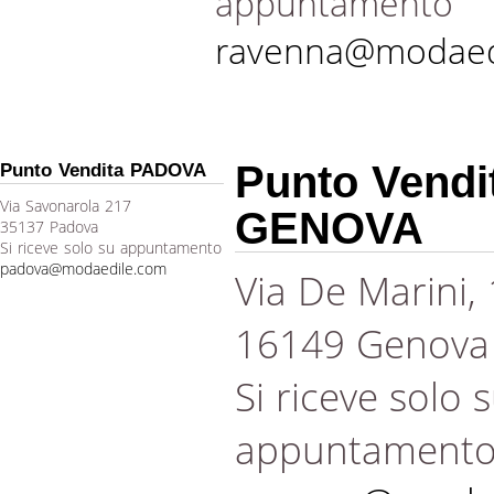
appuntamento
ravenna@modaed
Punto Vendi
Punto Vendita PADOVA
Via Savonarola 217
GENOVA
35137 Padova
Si riceve solo su appuntamento
padova@modaedile.com
Via De Marini,
16149 Genova
Si riceve solo 
appuntament