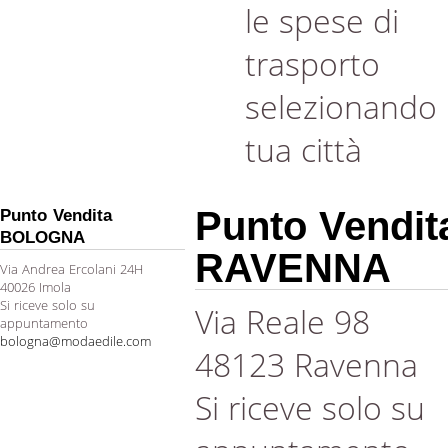
le spese di
trasporto
selezionando 
tua città
Punto Vendit
Punto Vendita
BOLOGNA
RAVENNA
Via Andrea Ercolani 24H
40026 Imola
Si riceve solo su
Via Reale 98
appuntamento
bologna@modaedile.com
48123 Ravenna
Si riceve solo su