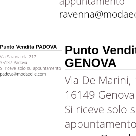
appuntamento
ravenna@modaed
Punto Vendi
Punto Vendita PADOVA
Via Savonarola 217
GENOVA
35137 Padova
Si riceve solo su appuntamento
padova@modaedile.com
Via De Marini,
16149 Genova
Si riceve solo 
appuntament