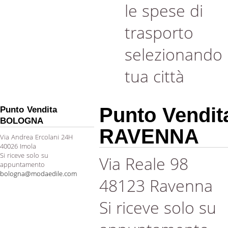
le spese di
trasporto
selezionando 
tua città
Punto Vendit
Punto Vendita
BOLOGNA
RAVENNA
Via Andrea Ercolani 24H
40026 Imola
Si riceve solo su
Via Reale 98
appuntamento
bologna@modaedile.com
48123 Ravenna
Si riceve solo su