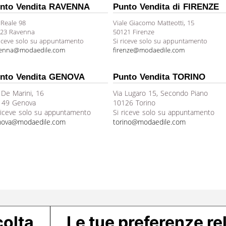
nto Vendita RAVENNA
Punto Vendita di FIRENZE
 Reale 98
Viale Giacomo Matteotti, 15
23 Ravenna
50121 Firenze
riceve solo su appuntamento
Si riceve solo su appuntamento
venna@modaedile.com
firenze@modaedile.com
nto Vendita GENOVA
Punto Vendita TORINO
 De Marini, 16
Via Lugaro 15, Secondo Piano
149 Genova
10126 Torino
riceve solo su appuntamento
Si riceve solo su appuntamento
nova@modaedile.com
torino@modaedile.com
colta
Le tue preferenze rel