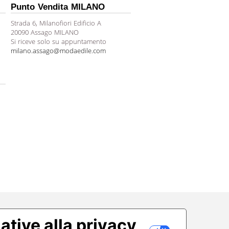
Punto Vendita MILANO
Strada 6, Milanofiori Edificio A
20090 Assago MILANO
Si riceve solo su appuntamento
milano.assago@modaedile.com
ative alla privacy