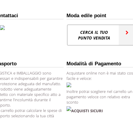
ntattaci
Moda edile point
CERCA IL TUO
PUNTO VENDITA
asporto
Modalità di Pagamento
ISTICA e IMBALLAGGIO sono
Acquistare online non è mai stato cos
essari e indispensabili per garantire
facile e veloce:
protezione adeguata del manufatto.
prodotto viene adeguatamente
Inoltre potrai scegliere nel carrello un
tetto con materiale specifico atto a
pagamento veloce con relativo extra
antirne l’incolumità durante il
sconto
sporto.
 carrello potrai calcolare le spese di
ACQUISTI SICURI
sporto selezionando la tua città