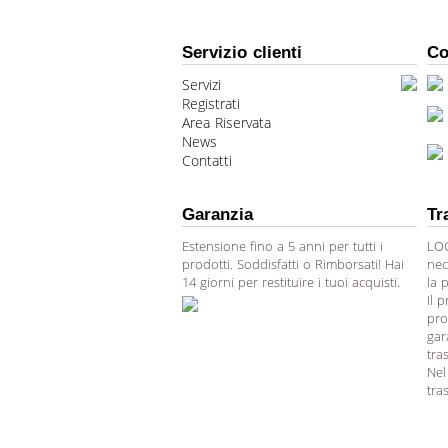
Servizio clienti
Co
Servizi
Registrati
Area Riservata
News
Contatti
Garanzia
Tr
Estensione fino a 5 anni per tutti i
LOG
prodotti. Soddisfatti o Rimborsati! Hai
nec
14 giorni per restituire i tuoi acquisti.
la 
Il 
pro
gar
tra
Nel
tra