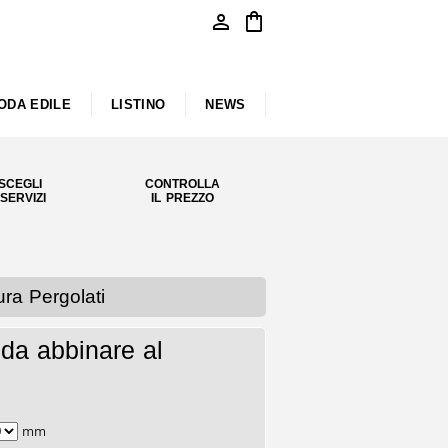
person
shopping_bag
ODA EDILE
LISTINO
NEWS
SCEGLI
CONTROLLA
 SERVIZI
IL PREZZO
ra Pergolati
da abbinare al
mm