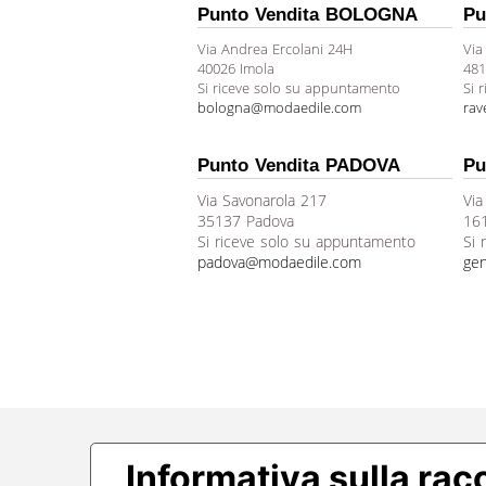
Punto Vendita BOLOGNA
Pu
Via Andrea Ercolani 24H
Via
40026 Imola
481
Si riceve solo su appuntamento
Si 
bologna@modaedile.com
ra
Punto Vendita PADOVA
Pu
Via Savonarola 217
Via
35137 Padova
16
Si riceve solo su appuntamento
Si 
padova@modaedile.com
ge
Informativa sulla rac