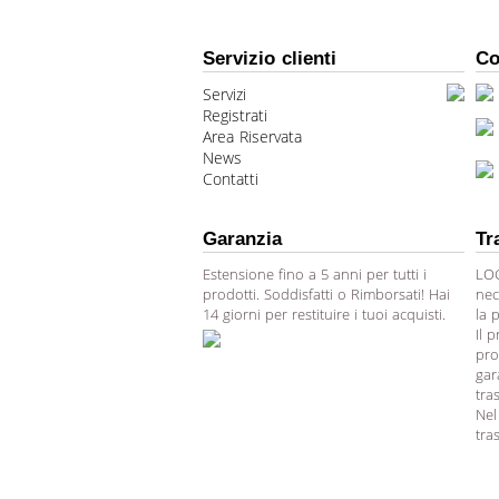
Servizio clienti
Co
Servizi
Registrati
Area Riservata
News
Contatti
Garanzia
Tr
Estensione fino a 5 anni per tutti i
LOG
prodotti. Soddisfatti o Rimborsati! Hai
nec
14 giorni per restituire i tuoi acquisti.
la 
Il 
pro
gar
tra
Nel
tra