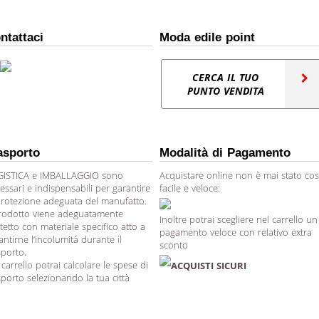
ntattaci
Moda edile point
CERCA IL TUO
PUNTO VENDITA
asporto
Modalità di Pagamento
ISTICA e IMBALLAGGIO sono
Acquistare online non è mai stato cos
essari e indispensabili per garantire
facile e veloce:
protezione adeguata del manufatto.
prodotto viene adeguatamente
Inoltre potrai scegliere nel carrello un
tetto con materiale specifico atto a
pagamento veloce con relativo extra
antirne l’incolumità durante il
sconto
sporto.
 carrello potrai calcolare le spese di
ACQUISTI SICURI
sporto selezionando la tua città