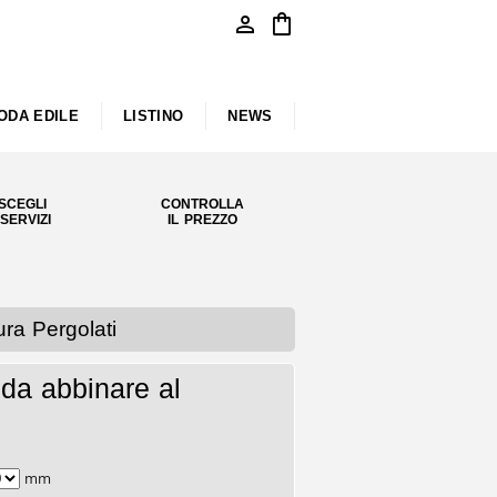
person
shopping_bag
ODA EDILE
LISTINO
NEWS
SCEGLI
CONTROLLA
 SERVIZI
IL PREZZO
ra Pergolati
da abbinare al
mm