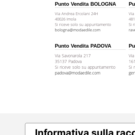
Punto Vendita BOLOGNA
Pu
Via Andrea Ercolani 24H
Via
40026 Imola
481
Si riceve solo su appuntamento
Si 
bologna@modaedile.com
ra
Punto Vendita PADOVA
Pu
Via Savonarola 217
Via
35137 Padova
16
Si riceve solo su appuntamento
Si 
padova@modaedile.com
ge
Informativa sulla rac