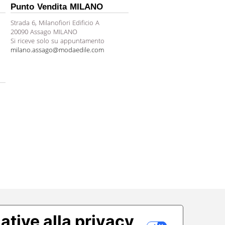
Punto Vendita MILANO
Strada 6, Milanofiori Edificio A
20090 Assago MILANO
Si riceve solo su appuntamento
milano.assago@modaedile.com
ative alla privacy