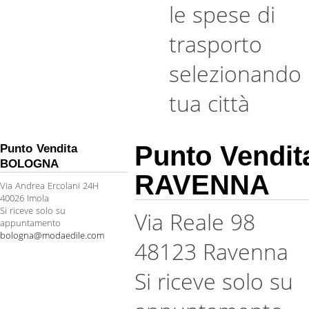
le spese di
trasporto
selezionando 
tua città
Punto Vendit
Punto Vendita
BOLOGNA
RAVENNA
Via Andrea Ercolani 24H
40026 Imola
Si riceve solo su
Via Reale 98
appuntamento
bologna@modaedile.com
48123 Ravenna
Si riceve solo su