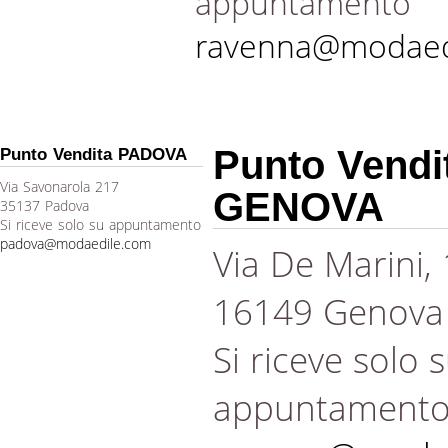
appuntamento
ravenna@modaed
Punto Vendi
Punto Vendita PADOVA
Via Savonarola 217
GENOVA
35137 Padova
Si riceve solo su appuntamento
padova@modaedile.com
Via De Marini,
16149 Genova
Si riceve solo 
appuntament