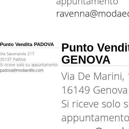
appuntamento
ravenna@modaed
Punto Vendi
Punto Vendita PADOVA
Via Savonarola 217
GENOVA
35137 Padova
Si riceve solo su appuntamento
padova@modaedile.com
Via De Marini,
16149 Genova
Si riceve solo 
appuntament