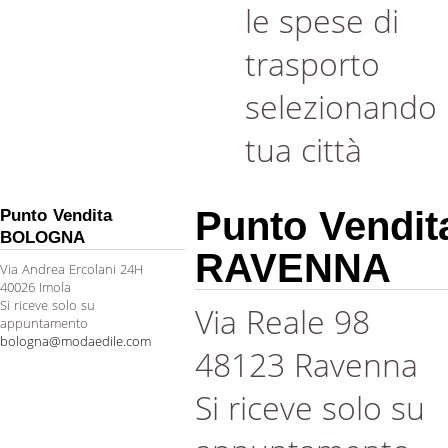
le spese di
trasporto
selezionando 
tua città
Punto Vendit
Punto Vendita
BOLOGNA
RAVENNA
Via Andrea Ercolani 24H
40026 Imola
Si riceve solo su
Via Reale 98
appuntamento
bologna@modaedile.com
48123 Ravenna
Si riceve solo su