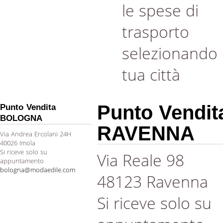
le spese di
trasporto
selezionando 
tua città
Punto Vendit
Punto Vendita
BOLOGNA
RAVENNA
Via Andrea Ercolani 24H
40026 Imola
Si riceve solo su
Via Reale 98
appuntamento
bologna@modaedile.com
48123 Ravenna
Si riceve solo su