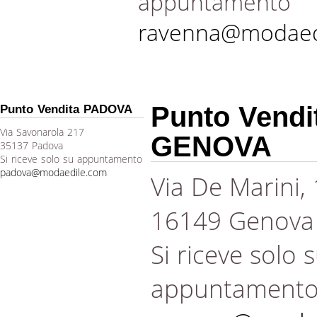
appuntamento
ravenna@modaed
Punto Vendi
Punto Vendita PADOVA
Via Savonarola 217
GENOVA
35137 Padova
Si riceve solo su appuntamento
padova@modaedile.com
Via De Marini,
16149 Genova
Si riceve solo 
appuntament