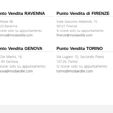
nto Vendita RAVENNA
Punto Vendita di FIRENZE
 Reale 98
Viale Giacomo Matteotti, 15
23 Ravenna
50121 Firenze
riceve solo su appuntamento
Si riceve solo su appuntamento
venna@modaedile.com
firenze@modaedile.com
nto Vendita GENOVA
Punto Vendita TORINO
 De Marini, 16
Via Lugaro 15, Secondo Piano
149 Genova
10126 Torino
riceve solo su appuntamento
Si riceve solo su appuntamento
nova@modaedile.com
torino@modaedile.com