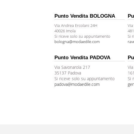
Punto Vendita BOLOGNA
Pu
Via Andrea Ercolani 24H
Via
40026 Imola
481
Si riceve solo su appuntamento
Si 
bologna@modaedile.com
ra
Punto Vendita PADOVA
Pu
Via Savonarola 217
Via
35137 Padova
16
Si riceve solo su appuntamento
Si 
padova@modaedile.com
ge