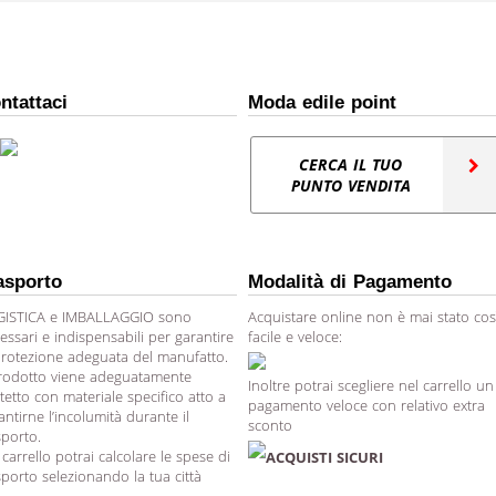
ntattaci
Moda edile point
CERCA IL TUO
PUNTO VENDITA
asporto
Modalità di Pagamento
ISTICA e IMBALLAGGIO sono
Acquistare online non è mai stato cos
essari e indispensabili per garantire
facile e veloce:
protezione adeguata del manufatto.
prodotto viene adeguatamente
Inoltre potrai scegliere nel carrello un
tetto con materiale specifico atto a
pagamento veloce con relativo extra
antirne l’incolumità durante il
sconto
sporto.
 carrello potrai calcolare le spese di
ACQUISTI SICURI
sporto selezionando la tua città