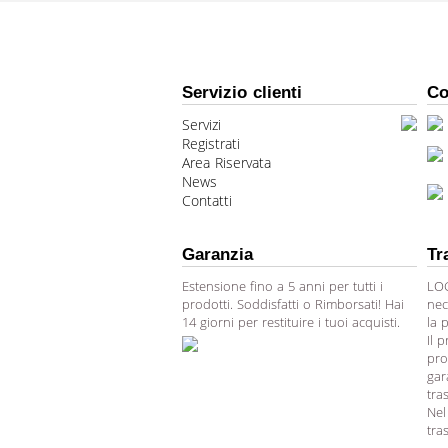
Servizio clienti
Co
Servizi
Registrati
Area Riservata
News
Contatti
Garanzia
Tr
Estensione fino a 5 anni per tutti i
LOG
prodotti. Soddisfatti o Rimborsati! Hai
nec
14 giorni per restituire i tuoi acquisti.
la 
Il 
pro
gar
tra
Nel
tra