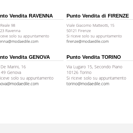
nto Vendita RAVENNA
Punto Vendita di FIRENZE
 Reale 98
Viale Giacomo Matteotti, 15
23 Ravenna
50121 Firenze
riceve solo su appuntamento
Si riceve solo su appuntamento
venna@modaedile.com
firenze@modaedile.com
nto Vendita GENOVA
Punto Vendita TORINO
 De Marini, 16
Via Lugaro 15, Secondo Piano
149 Genova
10126 Torino
riceve solo su appuntamento
Si riceve solo su appuntamento
nova@modaedile.com
torino@modaedile.com