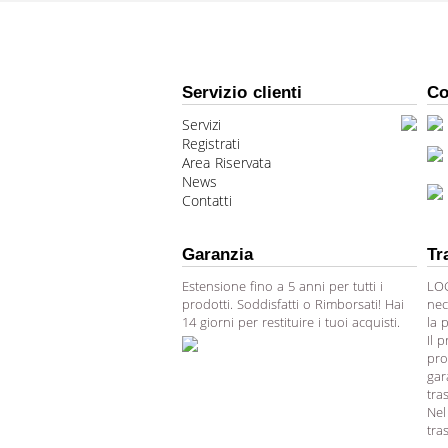
Servizio clienti
Co
Servizi
Registrati
Area Riservata
News
Contatti
Garanzia
Tr
Estensione fino a 5 anni per tutti i
LOG
prodotti. Soddisfatti o Rimborsati! Hai
nec
14 giorni per restituire i tuoi acquisti.
la 
Il 
pro
gar
tra
Nel
tra