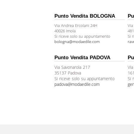
Punto Vendita BOLOGNA
Pu
Via Andrea Ercolani 24H
Via
40026 Imola
481
Si riceve solo su appuntamento
Si 
bologna@modaedile.com
ra
Punto Vendita PADOVA
Pu
Via Savonarola 217
Via
35137 Padova
16
Si riceve solo su appuntamento
Si 
padova@modaedile.com
ge