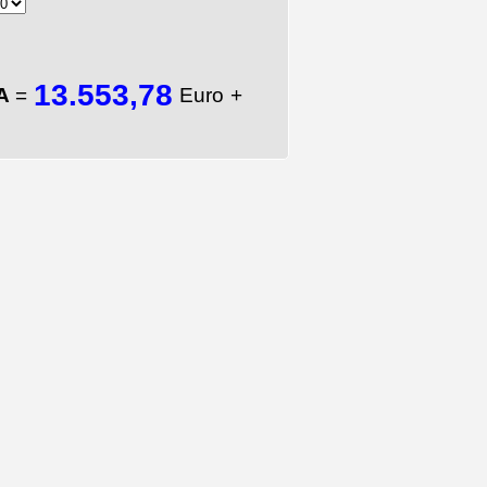
13.553,78
TA
=
Euro +