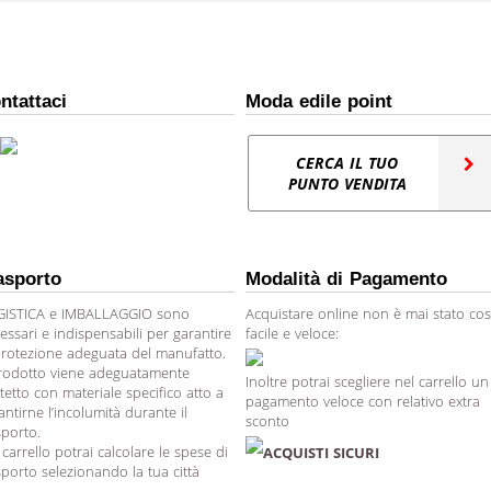
ntattaci
Moda edile point
CERCA IL TUO
PUNTO VENDITA
asporto
Modalità di Pagamento
ISTICA e IMBALLAGGIO sono
Acquistare online non è mai stato cos
essari e indispensabili per garantire
facile e veloce:
protezione adeguata del manufatto.
prodotto viene adeguatamente
Inoltre potrai scegliere nel carrello un
tetto con materiale specifico atto a
pagamento veloce con relativo extra
antirne l’incolumità durante il
sconto
sporto.
 carrello potrai calcolare le spese di
ACQUISTI SICURI
sporto selezionando la tua città