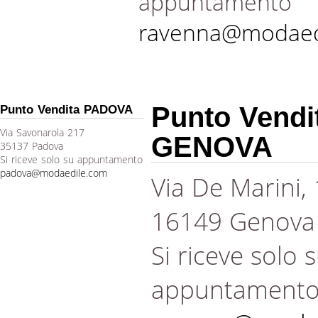
appuntamento
ravenna@modaed
Punto Vendi
Punto Vendita PADOVA
Via Savonarola 217
GENOVA
35137 Padova
Si riceve solo su appuntamento
padova@modaedile.com
Via De Marini,
16149 Genova
Si riceve solo 
appuntament