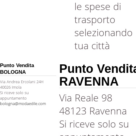
le spese di
trasporto
selezionando 
tua città
Punto Vendit
Punto Vendita
BOLOGNA
RAVENNA
Via Andrea Ercolani 24H
40026 Imola
Si riceve solo su
Via Reale 98
appuntamento
bologna@modaedile.com
48123 Ravenna
Si riceve solo su