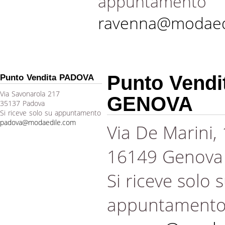
appuntamento
ravenna@modaed
Punto Vendi
Punto Vendita PADOVA
Via Savonarola 217
GENOVA
35137 Padova
Si riceve solo su appuntamento
padova@modaedile.com
Via De Marini,
16149 Genova
Si riceve solo 
appuntament