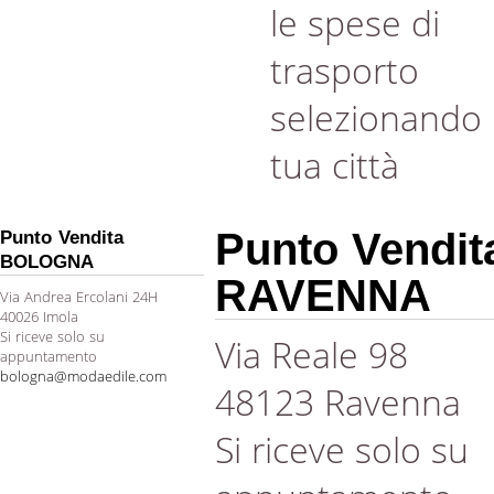
le spese di
trasporto
selezionando 
tua città
Punto Vendit
Punto Vendita
BOLOGNA
RAVENNA
Via Andrea Ercolani 24H
40026 Imola
Si riceve solo su
Via Reale 98
appuntamento
bologna@modaedile.com
48123 Ravenna
Si riceve solo su