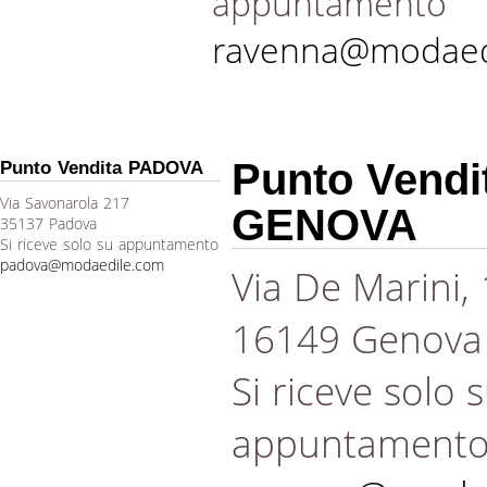
appuntamento
ravenna@modaed
Punto Vendi
Punto Vendita PADOVA
Via Savonarola 217
GENOVA
35137 Padova
Si riceve solo su appuntamento
padova@modaedile.com
Via De Marini,
16149 Genova
Si riceve solo 
appuntament