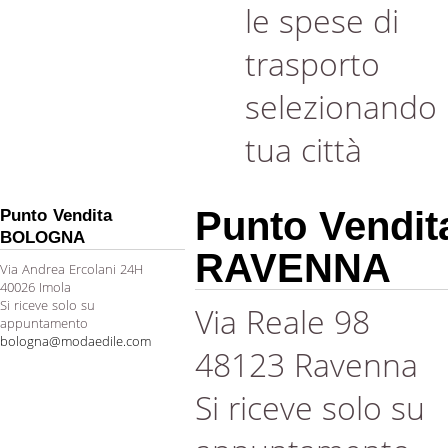
le spese di
trasporto
selezionando 
tua città
Punto Vendit
Punto Vendita
BOLOGNA
RAVENNA
Via Andrea Ercolani 24H
40026 Imola
Si riceve solo su
Via Reale 98
appuntamento
bologna@modaedile.com
48123 Ravenna
Si riceve solo su