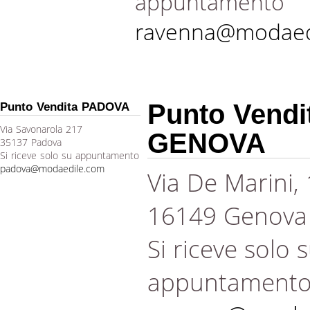
appuntamento
ravenna@modaed
Punto Vendi
Punto Vendita PADOVA
Via Savonarola 217
GENOVA
35137 Padova
Si riceve solo su appuntamento
padova@modaedile.com
Via De Marini,
16149 Genova
Si riceve solo 
appuntament