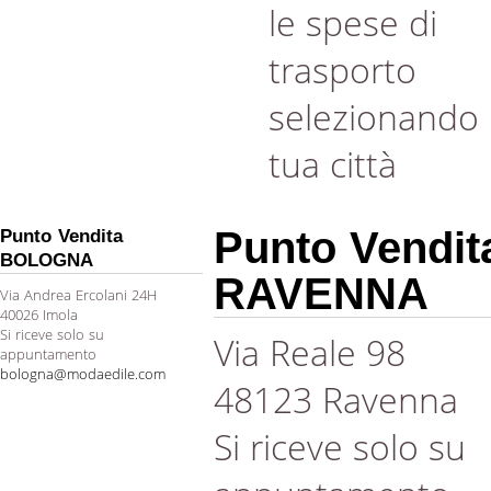
le spese di
trasporto
selezionando 
tua città
Punto Vendit
Punto Vendita
BOLOGNA
RAVENNA
Via Andrea Ercolani 24H
40026 Imola
Si riceve solo su
Via Reale 98
appuntamento
bologna@modaedile.com
48123 Ravenna
Si riceve solo su