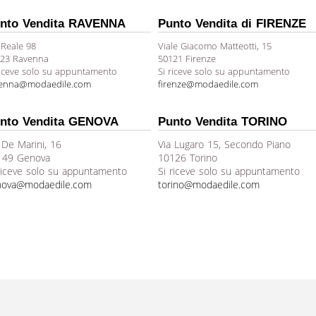
nto Vendita RAVENNA
Punto Vendita di FIRENZE
 Reale 98
Viale Giacomo Matteotti, 15
23 Ravenna
50121 Firenze
riceve solo su appuntamento
Si riceve solo su appuntamento
venna@modaedile.com
firenze@modaedile.com
nto Vendita GENOVA
Punto Vendita TORINO
 De Marini, 16
Via Lugaro 15, Secondo Piano
149 Genova
10126 Torino
riceve solo su appuntamento
Si riceve solo su appuntamento
nova@modaedile.com
torino@modaedile.com