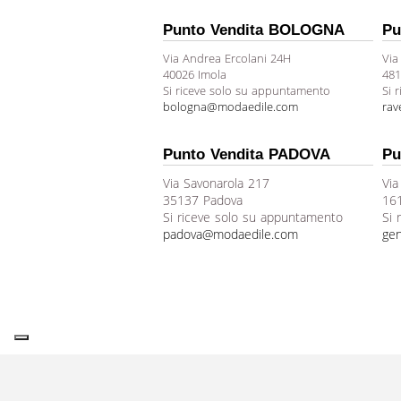
Punto Vendita BOLOGNA
Pu
Via Andrea Ercolani 24H
Via
40026 Imola
481
Si riceve solo su appuntamento
Si 
bologna@modaedile.com
ra
Punto Vendita PADOVA
Pu
Via Savonarola 217
Via
35137 Padova
16
Si riceve solo su appuntamento
Si 
padova@modaedile.com
ge