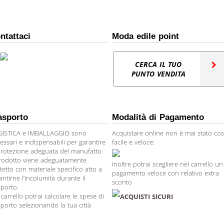
ntattaci
Moda edile point
CERCA IL TUO
PUNTO VENDITA
asporto
Modalità di Pagamento
ISTICA e IMBALLAGGIO sono
Acquistare online non è mai stato cos
essari e indispensabili per garantire
facile e veloce:
protezione adeguata del manufatto.
prodotto viene adeguatamente
Inoltre potrai scegliere nel carrello un
tetto con materiale specifico atto a
pagamento veloce con relativo extra
antirne l’incolumità durante il
sconto
sporto.
 carrello potrai calcolare le spese di
ACQUISTI SICURI
sporto selezionando la tua città