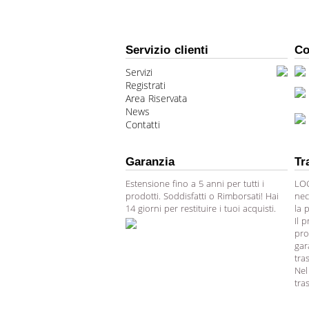
Servizio clienti
Co
Servizi
Registrati
Area Riservata
News
Contatti
Garanzia
Tr
Estensione fino a 5 anni per tutti i
LOG
prodotti. Soddisfatti o Rimborsati! Hai
nec
14 giorni per restituire i tuoi acquisti.
la 
Il 
pro
gar
tra
Nel
tra