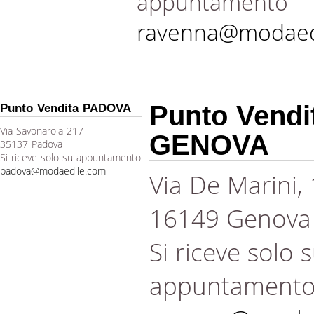
appuntamento
ravenna@modaed
Punto Vendi
Punto Vendita PADOVA
Via Savonarola 217
GENOVA
35137 Padova
Si riceve solo su appuntamento
padova@modaedile.com
Via De Marini,
16149 Genova
Si riceve solo 
appuntament