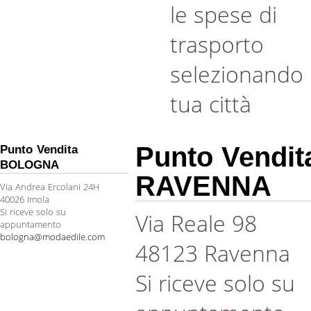
le spese di
trasporto
selezionando 
tua città
Punto Vendit
Punto Vendita
BOLOGNA
RAVENNA
Via Andrea Ercolani 24H
40026 Imola
Si riceve solo su
Via Reale 98
appuntamento
bologna@modaedile.com
48123 Ravenna
Si riceve solo su