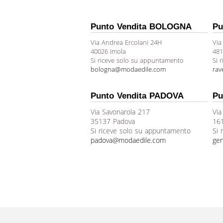
Punto Vendita BOLOGNA
Pu
Via Andrea Ercolani 24H
Via
40026 Imola
481
Si riceve solo su appuntamento
Si 
bologna@modaedile.com
ra
Punto Vendita PADOVA
Pu
Via Savonarola 217
Via
35137 Padova
16
Si riceve solo su appuntamento
Si 
padova@modaedile.com
ge