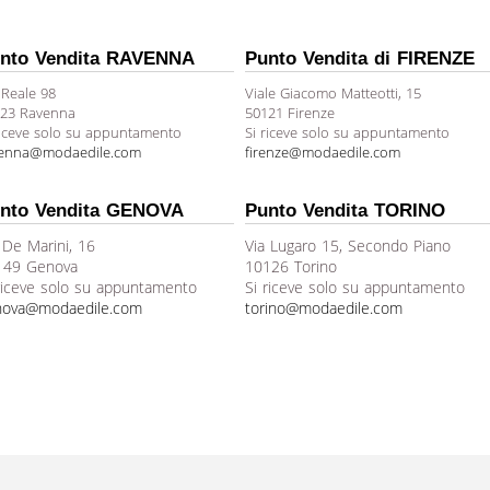
nto Vendita RAVENNA
Punto Vendita di FIRENZE
 Reale 98
Viale Giacomo Matteotti, 15
23 Ravenna
50121 Firenze
riceve solo su appuntamento
Si riceve solo su appuntamento
venna@modaedile.com
firenze@modaedile.com
nto Vendita GENOVA
Punto Vendita TORINO
 De Marini, 16
Via Lugaro 15, Secondo Piano
149 Genova
10126 Torino
riceve solo su appuntamento
Si riceve solo su appuntamento
nova@modaedile.com
torino@modaedile.com