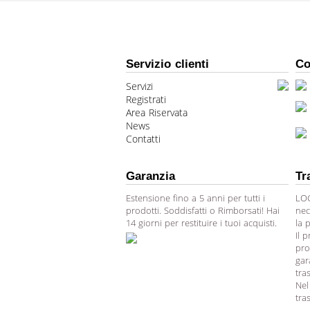
Servizio clienti
Co
Servizi
Registrati
Area Riservata
News
Contatti
Garanzia
Tr
Estensione fino a 5 anni per tutti i
LOG
prodotti. Soddisfatti o Rimborsati! Hai
nec
14 giorni per restituire i tuoi acquisti.
la 
Il 
pro
gar
tra
Nel
tra