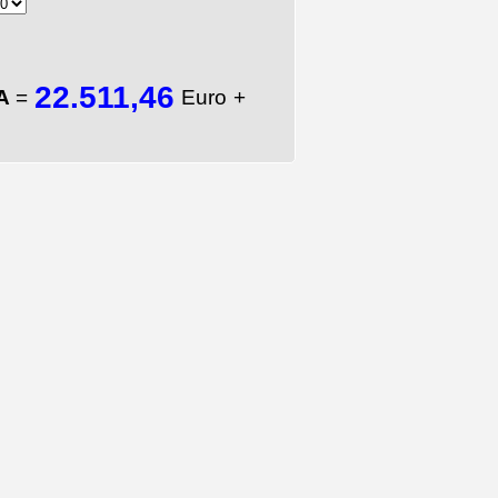
22.511,46
TA
=
Euro +