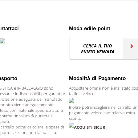
ntattaci
Moda edile point
CERCA IL TUO
PUNTO VENDITA
asporto
Modalità di Pagamento
ISTICA e IMBALLAGGIO sono
Acquistare online non è mai stato cos
essari e indispensabili per garantire
facile e veloce:
protezione adeguata del manufatto.
prodotto viene adeguatamente
Inoltre potrai scegliere nel carrello un
tetto con materiale specifico atto a
pagamento veloce con relativo extra
antirne l’incolumità durante il
sconto
sporto.
 carrello potrai calcolare le spese di
ACQUISTI SICURI
sporto selezionando la tua città