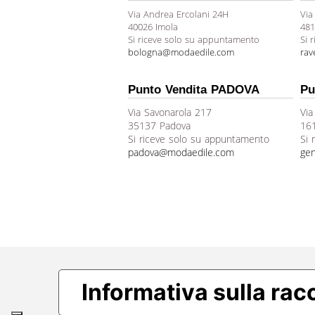
Via Andrea Ercolani 24H
Via
40026 Imola
481
Si riceve solo su appuntamento
Si 
bologna@modaedile.com
ra
Punto Vendita PADOVA
Pu
Via Savonarola 217
Via
35137 Padova
16
Si riceve solo su appuntamento
Si 
padova@modaedile.com
ge
Informativa sulla rac