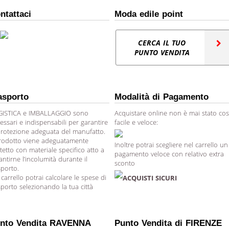
ntattaci
Moda edile point
CERCA IL TUO
PUNTO VENDITA
asporto
Modalità di Pagamento
ISTICA e IMBALLAGGIO sono
Acquistare online non è mai stato cos
essari e indispensabili per garantire
facile e veloce:
protezione adeguata del manufatto.
prodotto viene adeguatamente
Inoltre potrai scegliere nel carrello un
tetto con materiale specifico atto a
pagamento veloce con relativo extra
antirne l’incolumità durante il
sconto
sporto.
 carrello potrai calcolare le spese di
ACQUISTI SICURI
sporto selezionando la tua città
nto Vendita RAVENNA
Punto Vendita di FIRENZE