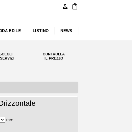
person
shopping_bag
ODA EDILE
LISTINO
NEWS
SCEGLI
CONTROLLA
 SERVIZI
IL PREZZO
e
Orizzontale
mm