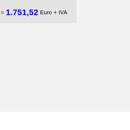
1.751,52
A
=
Euro + IVA