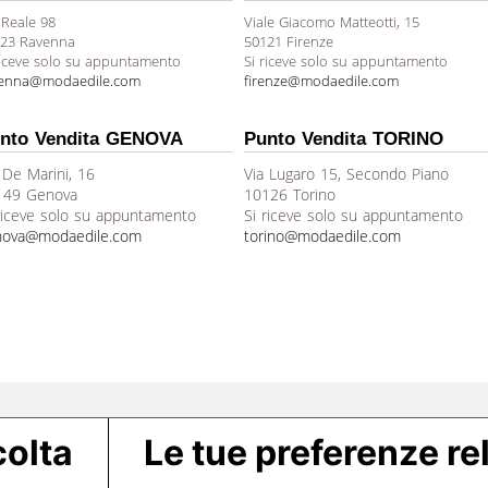
 Reale 98
Viale Giacomo Matteotti, 15
23 Ravenna
50121 Firenze
riceve solo su appuntamento
Si riceve solo su appuntamento
venna@modaedile.com
firenze@modaedile.com
nto Vendita GENOVA
Punto Vendita TORINO
 De Marini, 16
Via Lugaro 15, Secondo Piano
149 Genova
10126 Torino
riceve solo su appuntamento
Si riceve solo su appuntamento
nova@modaedile.com
torino@modaedile.com
colta
Le tue preferenze rel