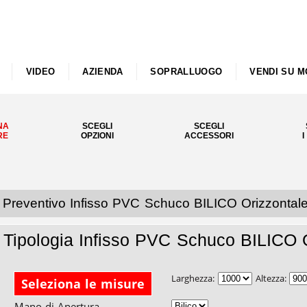
VIDEO
AZIENDA
SOPRALLUOGO
VENDI SU M
NA
SCEGLI
SCEGLI
RE
OPZIONI
ACCESSORI
I
Preventivo Infisso PVC Schuco BILICO Orizzontal
Tipologia Infisso PVC Schuco BILICO 
Larghezza:
Altezza:
Seleziona le misure
Mano di Apertura