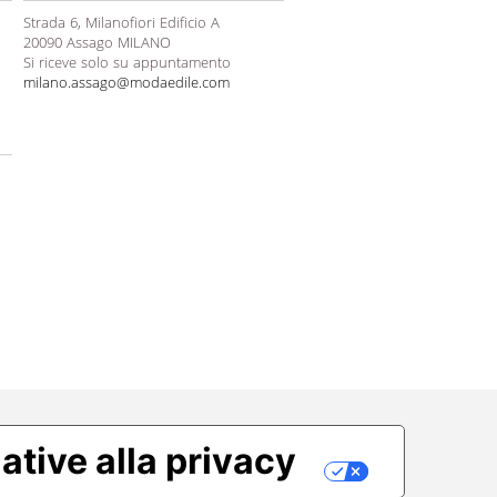
Strada 6, Milanofiori Edificio A
20090 Assago MILANO
Si riceve solo su appuntamento
milano.assago@modaedile.com
ative alla privacy