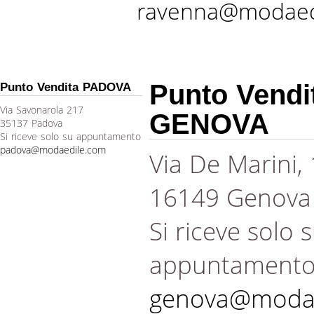
ravenna@modaed
Punto Vendi
Punto Vendita PADOVA
Via Savonarola 217
GENOVA
35137 Padova
Si riceve solo su appuntamento
padova@modaedile.com
Via De Marini,
16149 Genova
Si riceve solo 
appuntament
genova@modae