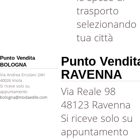
trasporto
selezionando 
tua città
Punto Vendit
Punto Vendita
BOLOGNA
RAVENNA
Via Andrea Ercolani 24H
40026 Imola
Si riceve solo su
Via Reale 98
appuntamento
bologna@modaedile.com
48123 Ravenna
Si riceve solo su
appuntamento