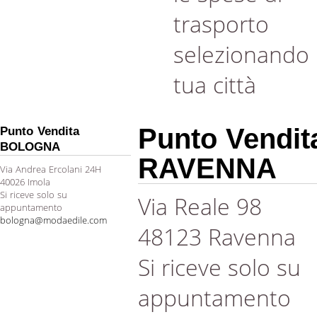
trasporto
selezionando 
tua città
Punto Vendit
Punto Vendita
BOLOGNA
RAVENNA
Via Andrea Ercolani 24H
40026 Imola
Si riceve solo su
Via Reale 98
appuntamento
bologna@modaedile.com
48123 Ravenna
Si riceve solo su
appuntamento