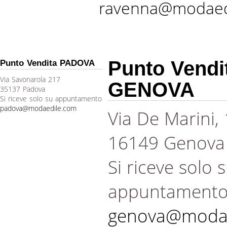
ravenna@modaed
Punto Vendi
Punto Vendita PADOVA
Via Savonarola 217
GENOVA
35137 Padova
Si riceve solo su appuntamento
padova@modaedile.com
Via De Marini,
16149 Genova
Si riceve solo 
appuntament
genova@modae