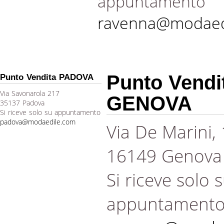
appuntamento
ravenna@modaed
Punto Vendi
Punto Vendita PADOVA
Via Savonarola 217
GENOVA
35137 Padova
Si riceve solo su appuntamento
padova@modaedile.com
Via De Marini,
16149 Genova
Si riceve solo 
appuntament