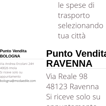
le spese di
trasporto
selezionando 
tua città
Punto Vendit
Punto Vendita
BOLOGNA
RAVENNA
Via Andrea Ercolani 24H
40026 Imola
Si riceve solo su
Via Reale 98
appuntamento
bologna@modaedile.com
48123 Ravenna
Si riceve solo su