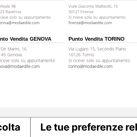
 Reale 98
Viale Giacomo Matteotti, 15
23 Ravenna
50121 Firenze
riceve solo su appuntamento
Si riceve solo su appuntamento
venna@modaedile.com
firenze@modaedile.com
nto Vendita GENOVA
Punto Vendita TORINO
 De Marini, 16
Via Lugaro 15, Secondo Piano
149 Genova
10126 Torino
riceve solo su appuntamento
Si riceve solo su appuntamento
nova@modaedile.com
torino@modaedile.com
colta
Le tue preferenze rel