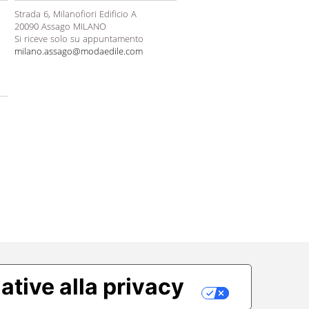
Strada 6, Milanofiori Edificio A
20090 Assago MILANO
Si riceve solo su appuntamento
milano.assago@modaedile.com
ative alla privacy