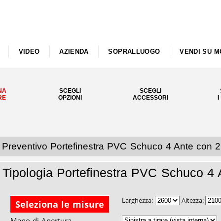
VIDEO
AZIENDA
SOPRALLUOGO
VENDI SU M
NA
SCEGLI
SCEGLI
RE
OPZIONI
ACCESSORI
I
Preventivo Portefinestra PVC Schuco 4 Ante con 2 
Tipologia Portefinestra PVC Schuco 4 A
Larghezza:
Altezza:
Seleziona le misure
Mano di Apertura