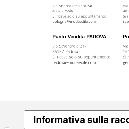
Via Andrea Ercolani 24H
Via
40026 Imola
481
Si riceve solo su appuntamento
Si 
bologna@modaedile.com
ra
Punto Vendita PADOVA
Pu
Via Savonarola 217
Via
35137 Padova
16
Si riceve solo su appuntamento
Si 
padova@modaedile.com
ge
Informativa sulla rac