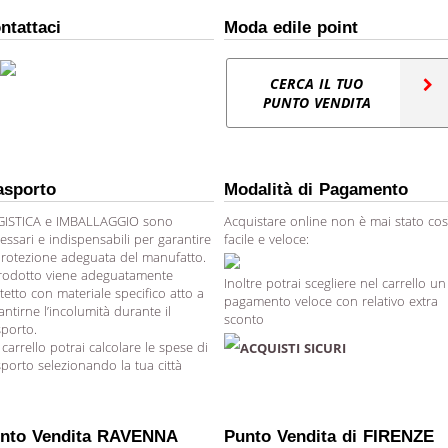
ntattaci
Moda edile point
CERCA IL TUO
PUNTO VENDITA
asporto
Modalità di Pagamento
ISTICA e IMBALLAGGIO sono
Acquistare online non è mai stato cos
essari e indispensabili per garantire
facile e veloce:
protezione adeguata del manufatto.
prodotto viene adeguatamente
Inoltre potrai scegliere nel carrello un
tetto con materiale specifico atto a
pagamento veloce con relativo extra
antirne l’incolumità durante il
sconto
sporto.
 carrello potrai calcolare le spese di
ACQUISTI SICURI
sporto selezionando la tua città
nto Vendita RAVENNA
Punto Vendita di FIRENZE