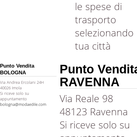
le spese di
trasporto
selezionando 
tua città
Punto Vendit
Punto Vendita
BOLOGNA
RAVENNA
Via Andrea Ercolani 24H
40026 Imola
Si riceve solo su
Via Reale 98
appuntamento
bologna@modaedile.com
48123 Ravenna
Si riceve solo su