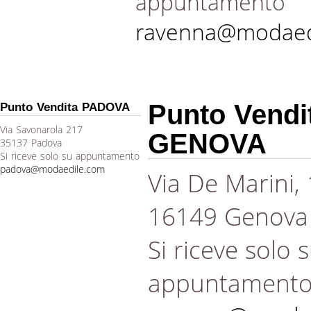
appuntamento
ravenna@modaed
Punto Vendi
Punto Vendita PADOVA
Via Savonarola 217
GENOVA
35137 Padova
Si riceve solo su appuntamento
padova@modaedile.com
Via De Marini,
16149 Genova
Si riceve solo 
appuntament