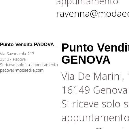
appuntamento
ravenna@modaed
Punto Vendi
Punto Vendita PADOVA
Via Savonarola 217
GENOVA
35137 Padova
Si riceve solo su appuntamento
padova@modaedile.com
Via De Marini,
16149 Genova
Si riceve solo 
appuntament