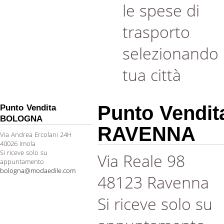
le spese di
trasporto
selezionando 
tua città
Punto Vendit
Punto Vendita
BOLOGNA
RAVENNA
Via Andrea Ercolani 24H
40026 Imola
Si riceve solo su
Via Reale 98
appuntamento
bologna@modaedile.com
48123 Ravenna
Si riceve solo su