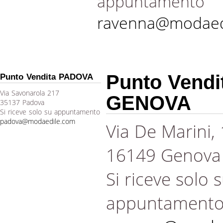
appuntamento
ravenna@modaed
Punto Vendi
Punto Vendita PADOVA
Via Savonarola 217
GENOVA
35137 Padova
Si riceve solo su appuntamento
padova@modaedile.com
Via De Marini,
16149 Genova
Si riceve solo 
appuntament