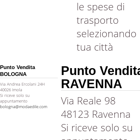
le spese di
trasporto
selezionando 
tua città
Punto Vendit
Punto Vendita
BOLOGNA
RAVENNA
Via Andrea Ercolani 24H
40026 Imola
Si riceve solo su
Via Reale 98
appuntamento
bologna@modaedile.com
48123 Ravenna
Si riceve solo su