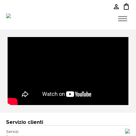
person
shopping_bag
Servizio clienti
Servizi